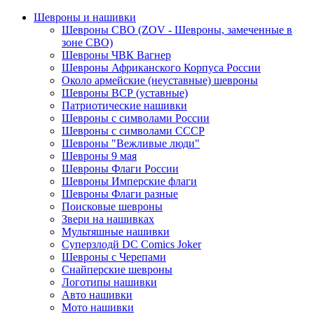
Шевроны и нашивки
Шевроны СВО (ZOV - Шевроны, замеченные в
зоне СВО)
Шевроны ЧВК Вагнер
Шевроны Африканского Корпуса России
Около армейские (неуставные) шевроны
Шевроны ВСР (уставные)
Патриотические нашивки
Шевроны с символами России
Шевроны с символами СССР
Шевроны "Вежливые люди"
Шевроны 9 мая
Шевроны Флаги России
Шевроны Имперские флаги
Шевроны Флаги разные
Поисковые шевроны
Звери на нашивках
Мультяшные нашивки
Суперзлодй DC Comics Joker
Шевроны с Черепами
Снайперские шевроны
Логотипы нашивки
Авто нашивки
Мото нашивки