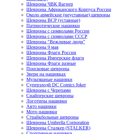
Шевроны ЧВК Вагнер
Шевроны Африканского Корпуса России
Около армейские (неуставные) шевроны
Шевроны ВСР (уставные)
Патриотические нашивки
Шевроны с символами России
Шевроны с символами СССР
Шевроны "Вежливые люди"
Шевроны 9 мая
Шевроны Флаги России
Шевроны Имперские флаги
Шевроны Флаги разные
Поисковые шевроны
Звери на нашивках
Мультяшные нашивки
Суперзлодй DC Comics Joker
Шевроны с Черепами
Снайперские шевроны
Логотипы нашивки
Авто нашивки
Мото нашивки
Страйкбольные шевроны
Шевроны Umbrella Corporation
Шевроны Сталкер (STALKER)
Спортивные нашивки