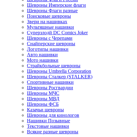
Шевроны Имперские флаги
Шевроны Флаги разные
Поисковые шевроны
Звери на нашивках
Мультяшные нашивки
Суперзлодй DC Comics Joker
Шевроны с Черепами
Снайперские шевроны
Логотипы нашивки
Авто нашивки
Мото нашивки
Страйкбольные шевроны
Шевроны Umbrella Corporation
Шевроны Сталкер (STALKER)
Спортивные нашивки
Шевроны Росгвардии
Шевроны МЧС
Шевроны МВД
Шевроны ФСБ
Казачьи шевроны
Шевроны для кинологов
Нашивки Позывные
Текстовые нашивки
Всякие разные шевроны