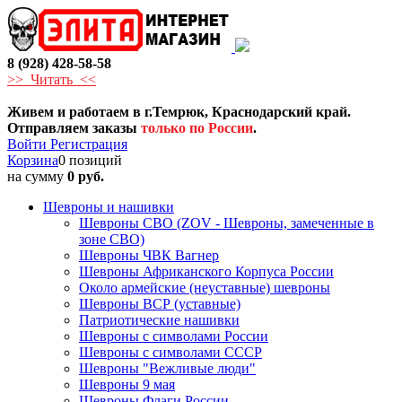
8 (928) 428-58-58
>> Читать <<
Живем и работаем в г.Темрюк, Краснодарский край.
Отправляем заказы
только по России
.
Войти
Регистрация
Корзина
0 позиций
на сумму
0 руб.
Шевроны и нашивки
Шевроны СВО (ZOV - Шевроны, замеченные в
зоне СВО)
Шевроны ЧВК Вагнер
Шевроны Африканского Корпуса России
Около армейские (неуставные) шевроны
Шевроны ВСР (уставные)
Патриотические нашивки
Шевроны с символами России
Шевроны с символами СССР
Шевроны "Вежливые люди"
Шевроны 9 мая
Шевроны Флаги России