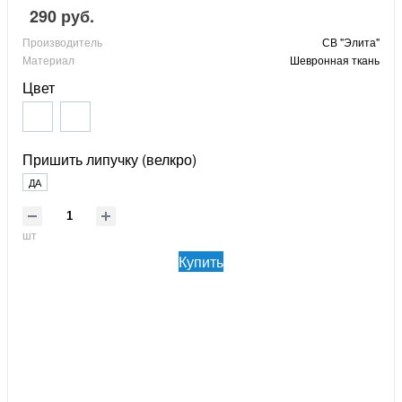
290 руб.
Производитель
СВ "Элита"
Материал
Шевронная ткань
Цвет
Пришить липучку (велкро)
ДА
шт
Купить