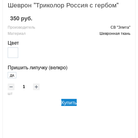
Шеврон "Триколор Россия с гербом"
350 руб.
Производитель
СВ "Элита"
Материал
Шевронная ткань
Цвет
Пришить липучку (велкро)
ДА
шт
Купить