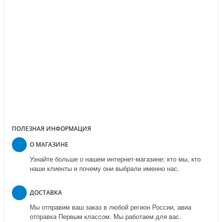
ПОЧЕМУ МЫ?
Высокое качество нашивок
Широкий ассортимент
Являемся производителем
Работаем без посредников
Более 12 лет успешной работы
Сотрудничаем с военными
ПОЛЕЗНАЯ ИНФОРМАЦИЯ
О МАГАЗИНЕ
Узнайте больше о нашем интернет-магазине: кто мы, кто
наши клиенты и почему они выбрали именно нас.
ДОСТАВКА
Мы отправим ваш заказ в любой регион России, авиа
отправка Первым классом. Мы работаем для вас.