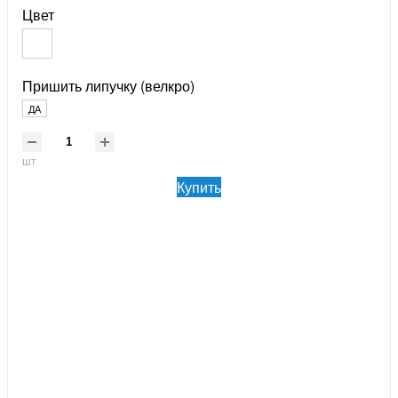
Цвет
Пришить липучку (велкро)
ДА
шт
Купить