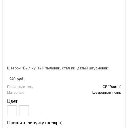
Шеврон "Был ху_вый тыловик, стал пи_датый штурмовик"
240 руб.
Производитель
СВ "Элита"
Материал
Шевронная ткань
Цвет
Пришить липучку (велкро)