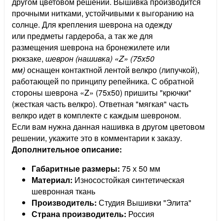
другом цветовом решении. Вышивка производится
прочными нитками, устойчивыми к выгоранию на
солнце. Для крепления шеврона на одежду
или предметы гардероба, а так же для
размещения шеврона на бронежилете или
рюкзаке,
шеврон (нашивка) «Z» (75x50
мм)
оснащен контактной лентой велкро (липучкой),
работающей по принципу репейника. С обратной
стороны шеврона «Z» (75x50) пришиты "крючки"
(жесткая часть велкро). Ответная "мягкая" часть
велкро идет в комплекте с каждым шевроном.
Если вам нужна данная нашивка в другом цветовом
решении, укажите это в комментарии к заказу.
Дополнительное описание:
Габаритные размеры:
75 х 50 мм
Материал:
Износостойкая синтетическая
шевронная ткань
Производитель:
Студия Вышивки "Элита"
Страна производитель:
Россия