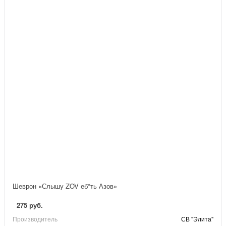
Шеврон «Слышу ZOV еб*ть Азов»
275 руб.
Производитель
СВ "Элита"