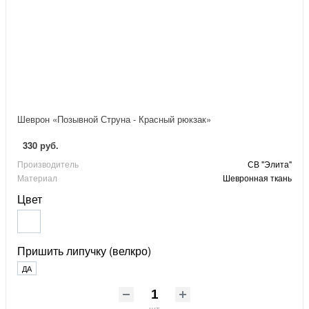
Шеврон «Позывной Струна - Красный рюкзак»
330 руб.
Производитель
СВ "Элита"
Материал
Шевронная ткань
Цвет
Пришить липучку (велкро)
ДА
шт