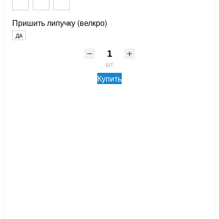
Пришить липучку (велкро)
ДА
шт
Купить