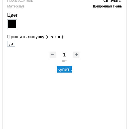
Производитель
СВ "Элита"
Материал
Шевронная ткань
Цвет
Пришить липучку (велкро)
ДА
шт
Купить