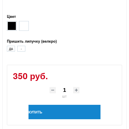
Цвет
Пришить липучку (велкро)
ДА
-
350 руб.
шт
КУПИТЬ