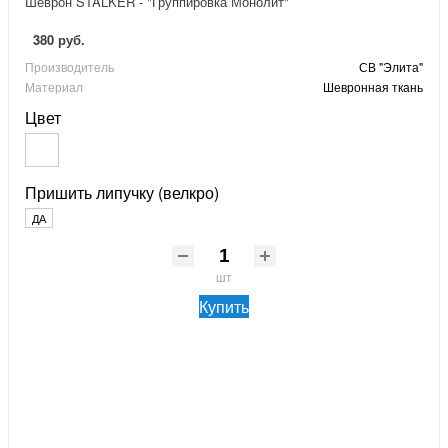
Шеврон STALKER - "Группировка Монолит"
380 руб.
Производитель
СВ "Элита"
Материал
Шевронная ткань
Цвет
Пришить липучку (велкро)
ДА
шт
Купить