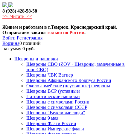
8 (928) 428-58-58
>> Читать <<
Живем и работаем в г.Темрюк, Краснодарский край.
Отправляем заказы
только по России
.
Войти
Регистрация
Корзина
0 позиций
на сумму
0 руб.
Шевроны и нашивки
Шевроны СВО (ZOV - Шевроны, замеченные в
зоне СВО)
Шевроны ЧВК Вагнер
Шевроны Африканского Корпуса России
Около армейские (неуставные) шевроны
Шевроны ВСР (уставные)
Патриотические нашивки
Шевроны с символами России
Шевроны с символами СССР
Шевроны "Вежливые люди"
Шевроны 9 мая
Шевроны Флаги России
Шевроны Имперские флаги