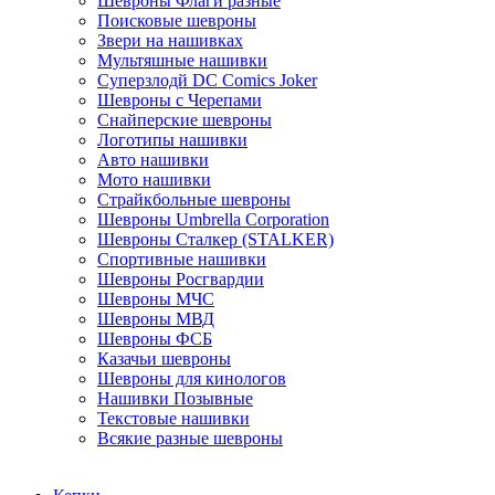
Шевроны Флаги разные
Поисковые шевроны
Звери на нашивках
Мультяшные нашивки
Суперзлодй DC Comics Joker
Шевроны с Черепами
Снайперские шевроны
Логотипы нашивки
Авто нашивки
Мото нашивки
Страйкбольные шевроны
Шевроны Umbrella Corporation
Шевроны Сталкер (STALKER)
Спортивные нашивки
Шевроны Росгвардии
Шевроны МЧС
Шевроны МВД
Шевроны ФСБ
Казачьи шевроны
Шевроны для кинологов
Нашивки Позывные
Текстовые нашивки
Всякие разные шевроны