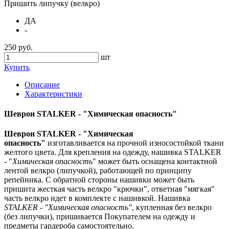
Пришить липучку (велкро)
ДА
-
250 руб.
шт
Купить
Описание
Характеристики
Шеврон STALKER - "Химическая опасность"
Шеврон
STALKER - "Химическая
опасность"
изготавливается на прочной износостойкой ткани
желтого цвета. Для крепления на одежду, нашивка STALKER
- "
Химическая опасность
" может быть оснащена контактной
лентой велкро (липучкой), работающей по принципу
репейника. С обратной стороны нашивки может быть
пришита жесткая часть велкро "крючки", ответная "мягкая"
часть велкро идет в комплекте с нашивкой. Нашивка
STALKER - "Химическая опасность"
, купленная без велкро
(без липучки), пришивается Покупателем на одежду и
предметы гардероба самостоятельно.