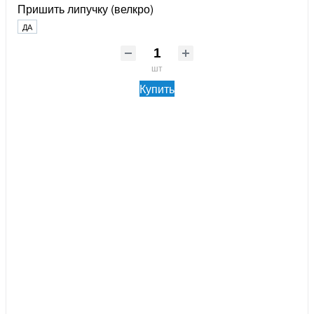
Пришить липучку (велкро)
ДА
шт
Купить