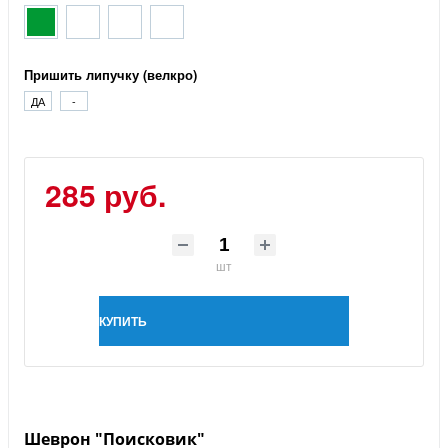
Пришить липучку (велкро)
ДА
-
285 руб.
шт
КУПИТЬ
Шеврон "Поисковик"