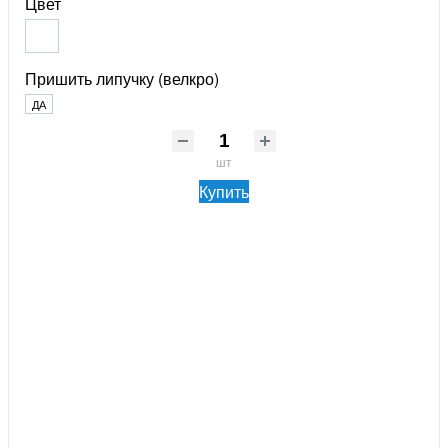
Цвет
Пришить липучку (велкро)
ДА
шт
Купить