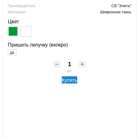
Производитель
СВ "Элита"
Материал
Шевронная ткань
Цвет
Пришить липучку (велкро)
ДА
шт
Купить