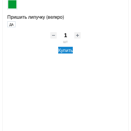
Пришить липучку (велкро)
ДА
шт
Купить