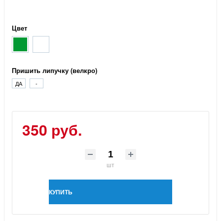
Цвет
Пришить липучку (велкро)
ДА
-
350 руб.
шт
КУПИТЬ