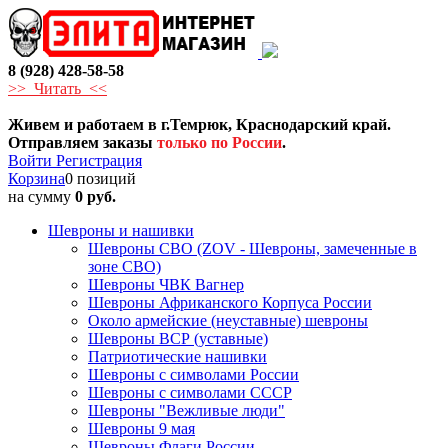
8 (928) 428-58-58
>> Читать <<
Живем и работаем в г.Темрюк, Краснодарский край.
Отправляем заказы
только по России
.
Войти
Регистрация
Корзина
0 позиций
на сумму
0 руб.
Шевроны и нашивки
Шевроны СВО (ZOV - Шевроны, замеченные в
зоне СВО)
Шевроны ЧВК Вагнер
Шевроны Африканского Корпуса России
Около армейские (неуставные) шевроны
Шевроны ВСР (уставные)
Патриотические нашивки
Шевроны с символами России
Шевроны с символами СССР
Шевроны "Вежливые люди"
Шевроны 9 мая
Шевроны Флаги России