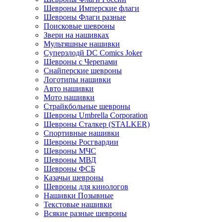
Шевроны Имперские флаги
Шевроны Флаги разные
Поисковые шевроны
Звери на нашивках
Мультяшные нашивки
Суперзлодй DC Comics Joker
Шевроны с Черепами
Снайперские шевроны
Логотипы нашивки
Авто нашивки
Мото нашивки
Страйкбольные шевроны
Шевроны Umbrella Corporation
Шевроны Сталкер (STALKER)
Спортивные нашивки
Шевроны Росгвардии
Шевроны МЧС
Шевроны МВД
Шевроны ФСБ
Казачьи шевроны
Шевроны для кинологов
Нашивки Позывные
Текстовые нашивки
Всякие разные шевроны