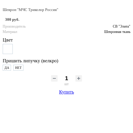
Шеврон "МЧС Триколор Россия"
300 руб.
Производитель
СВ "Элита"
Материал
Шевронная ткань
Цвет
Пришить липучку (велкро)
ДА
НЕТ
шт
Купить