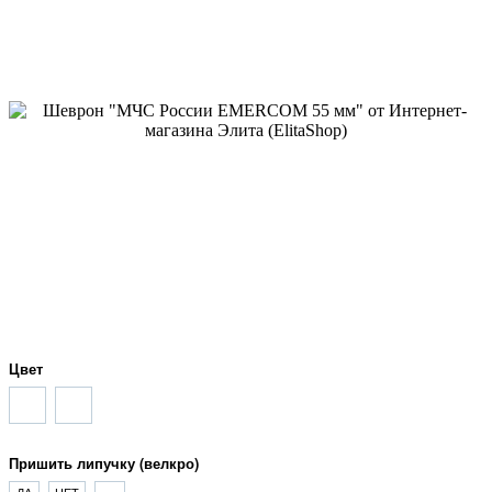
Цвет
Пришить липучку (велкро)
ДА
НЕТ
-